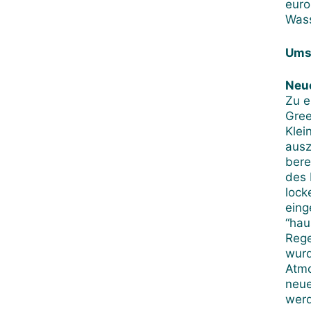
euro
Was
Ums
Neue
Zu e
Gree
Klei
ausz
bere
des 
lock
eing
“hau
Rege
wurd
Atmo
neue
wer