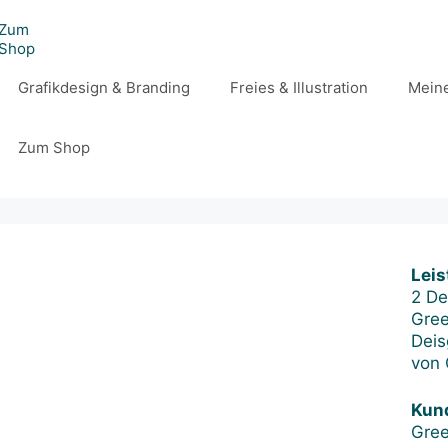
Zum
Shop
Grafikdesign & Branding
Freies & Illustration
Meine
Zum Shop
Leis
2 De
Gree
Deis
von 
Kun
Gree