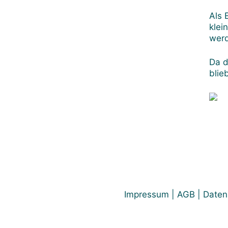
Als 
klei
wer
Da d
blie
Impressum
|
AGB
|
Daten