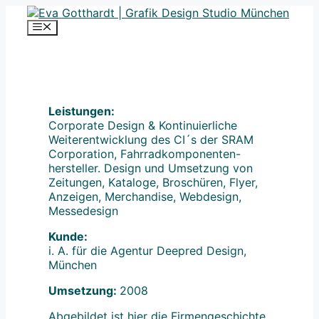
Zum
Inhalt
Menü
springen
Leistungen:
Corporate Design & Kontinuierliche
Weiterentwicklung des CI´s der SRAM
Corporation, Fahrradkomponenten-
hersteller. Design und Umsetzung von
Zeitungen, Kataloge, Broschüren, Flyer,
Anzeigen, Merchandise, Webdesign,
Messedesign
Kunde:
i. A. für die Agentur Deepred Design,
München
Umsetzung:
2008
Abgebildet ist hier die Firmengeschichte