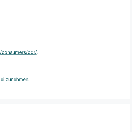
u/consumers/odr/
.
 teilzunehmen.