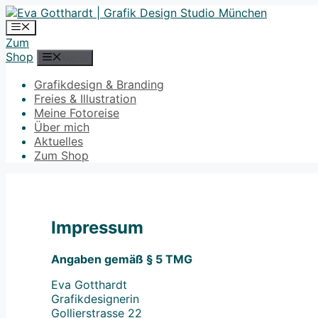
Zum
Inhalt
Menü
springen
Zum
Shop
Menü
Grafikdesign & Branding
Freies & Illustration
Meine Fotoreise
Über mich
Aktuelles
Zum Shop
Impressum
Angaben gemäß § 5 TMG
Eva Gotthardt
Grafikdesignerin
Gollierstrasse 22